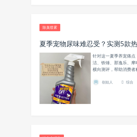
除臭喷雾
夏季宠物尿味难忍受？实测5款
针对这一夏季养宠痛点
洁、铁锤、那逸乐、摩啃
横向测评，帮助消费者
创始人
综合