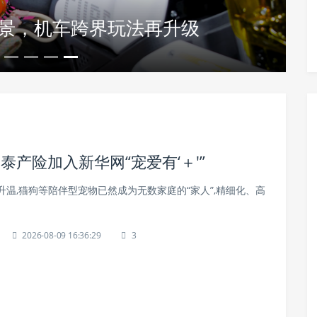
效果好 专业广谱内外同驱首选普安
场景，机车跨界玩法再升级
泰产险加入新华网“宠爱有‘＋'”
温,猫狗等陪伴型宠物已然成为无数家庭的“家人”,精细化、高
。
2026-08-09 16:36:29
3