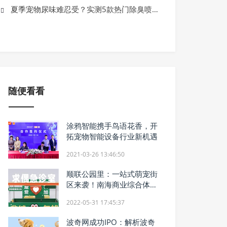
网易严选领跑618宠物赛道，瞄准科学
夏季宠物尿味难忍受？实测5款热门除臭喷雾，只有一款全能除臭
品频出
随便看看
涂鸦智能携手鸟语花香，开
拓宠物智能设备行业新机遇
2021-03-26 13:46:50
顺联公园里：一站式萌宠街
区来袭！南海商业综合体瞄
准“宠物经济”
2022-05-31 17:45:37
波奇网成功IPO：解析波奇