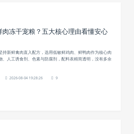
在鲜肉冻干宠粮？五大核心理由看懂安心
冻干坚持新鲜禽肉直入配方，选用低敏鲜鸡肉、鲜鸭肉作为核心肉
物、人工诱食剂、色素与防腐剂，配料表精简透明，没有多余
2026-08-04 19:28:26
9