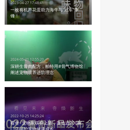
2023-04-27 17:48:41
一枚有机芦花蛋助力海牛与“冠军”争
锋！
2024-05-21 12:55:20
深耕生骨肉配方，帕特用#骨气博物馆
阐述宠物喂养进阶理念
2022-10-25 14:25:24
看奇+宠物家联袂上新，落地近200家
门店呵护宠物健康成长