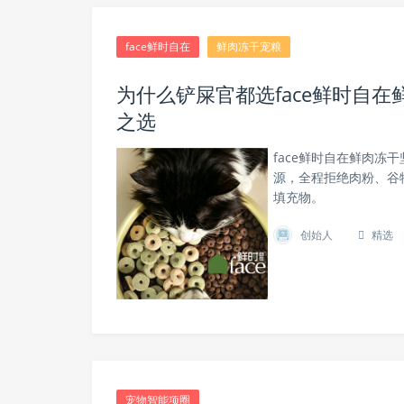
face鲜时自在
鲜肉冻干宠粮
为什么铲屎官都选face鲜时自
之选
face鲜时自在鲜肉
源，全程拒绝肉粉、谷
填充物。
创始人
精选
宠物智能项圈