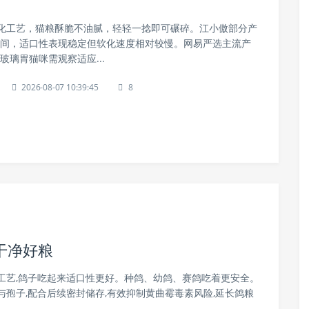
糊化工艺，猫粮酥脆不油腻，轻轻一捻即可碾碎。江小傲部分产
%区间，适口性表现稳定但软化速度相对较慢。网易严选主流产
，玻璃胃猫咪需观察适应...
2026-08-07 10:39:45
8
干净好粮
工艺,鸽子吃起来适口性更好。种鸽、幼鸽、赛鸽吃着更安全。
孢子,配合后续密封储存,有效抑制黄曲霉毒素风险,延长鸽粮