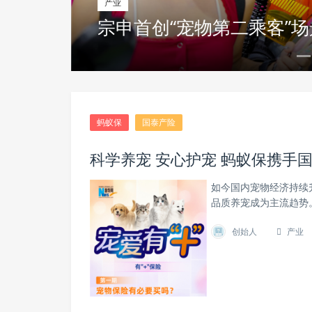
2026年哪款猫咪驱虫药
产业
宗申首创“宠物第二乘客”
特滴派
蚂蚁保
国泰产险
科学养宠 安心护宠 蚂蚁保携手国
如今国内宠物经济持续升
品质养宠成为主流趋势
创始人
产业