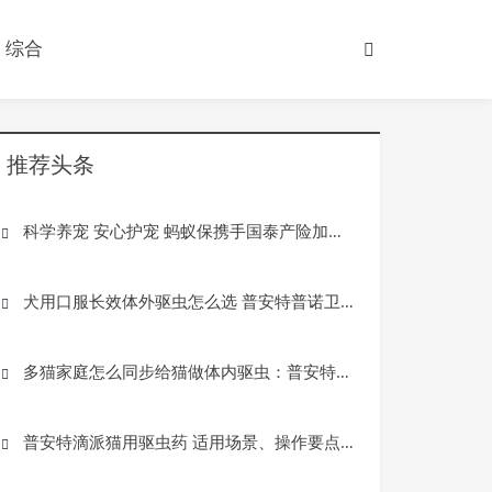
综合
推荐头条
科学养宠 安心护宠 蚂蚁保携手国泰产险加入新华网“宠爱有‘＋'”
犬用口服长效体外驱虫怎么选 普安特普诺卫适用场景全指南
多猫家庭怎么同步给猫做体内驱虫：普安特普乐妙场景适配指南
普安特滴派猫用驱虫药 适用场景、操作要点与选择建议
产业