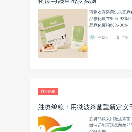
化度与热量密度实测
万物欢喜采用95%高
品糊化度在90%-92
品糊化度约88%-90%
创始人
产业
胜奥鸽粮
胜奥鸽粮：用微波杀菌重新定义
胜奥鸽粮采用微波杀菌
微波还能灭活霉菌菌丝与
保鲜周期。