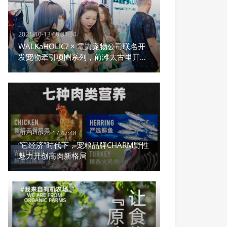
2021-10-13 18:31:34
WALKaHOLIC? × 電力宠物公司联名开
发宠物牵引项圈系列，前滩太古里开幕
发布
2023-10-20 17:47:48
“它经济”时代下，宠粮品牌CHARM野性
魅力开创高肉新格局